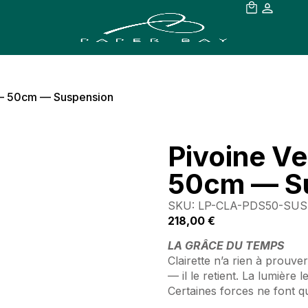
e — 50cm — Suspension
Pivoine Ve
50cm — S
SKU: LP-CLA-PDS50-SUS
218,00
€
LA GRÂCE DU TEMPS
Clairette n’a rien à prouve
— il le retient. La lumière l
Certaines forces ne font q