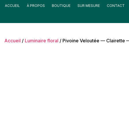
ACCUEIL
À PROPOS
BOUTIQUE
SUR MESURE
CONTACT
Accueil
/
Luminaire floral
/ Pivoine Veloutée — Clairett