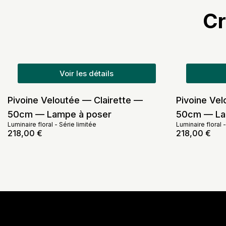
Cr
Voir les détails
Pivoine Veloutée — Clairette —
Pivoine Ve
50cm — Lampe à poser
50cm — La
Luminaire floral
-
Série limitée
Luminaire floral
218,00
€
218,00
€