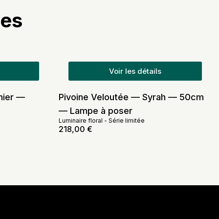
res
Voir les détails
nier —
Pivoine Veloutée — Syrah — 50cm
— Lampe à poser
Luminaire floral
-
Série limitée
218,00
€